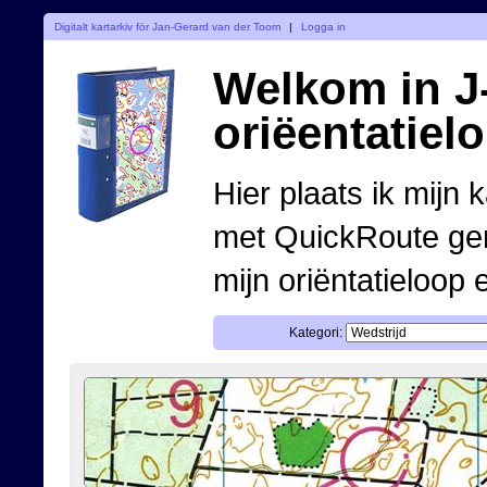
Digitalt kartarkiv för Jan-Gerard van der Toorn
|
Logga in
Welkom in J-
oriëentatiel
Hier plaats ik mijn 
met QuickRoute ge
mijn oriëntatieloop 
Kategori: