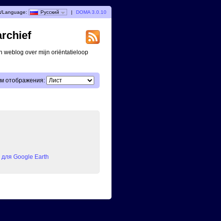
/Language:
Русский
|
DOMA 3.0.10
archief
n weblog over mijn oriëntatieloop
м отображения:
для Google Earth