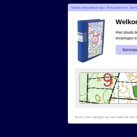
Архив спортивных карт. Пользователь: Jan-G
Welkom
Hier plaats 
ervaringen b
Категор
Bezit u het copyright op een kaart die hie