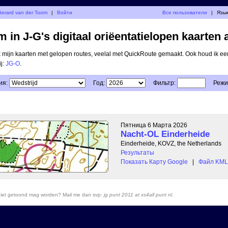
erard van der Toorn
|
Войти
Все пользователи
|
Язык
 in J-G's digitaal oriëentatielopen kaarten 
ik mijn kaarten met gelopen routes, veelal met QuickRoute gemaakt. Ook houd ik ee
ij:
JG-O
.
ия:
Год:
Фильтр:
Режи
Пятница 6 Марта 2026
Nacht-OL Einderheide
Einderheide, KOVZ, the Netherlands
Результаты
Показать Карту Google
|
Файл KML 
r niet getoond mag worden? Mail me dan svp:
jg punt 2011 at xs4all punt nl
.