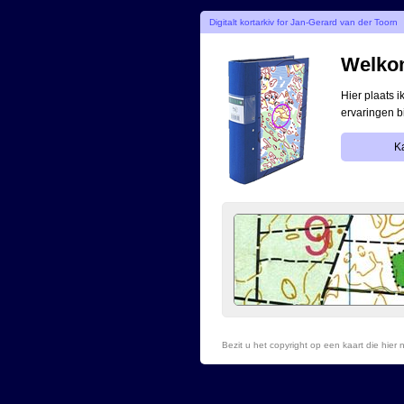
Digitalt kortarkiv for Jan-Gerard van der Toorn
Welkom
Hier plaats 
ervaringen b
Ka
Bezit u het copyright op een kaart die hie