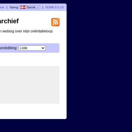
gere
|
Sprog:
Dansk
|
DOMA 3.0.10
archief
n weblog over mijn oriëntatieloop
indstilling: