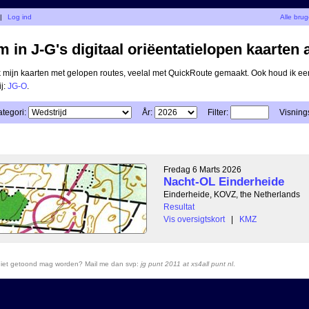
|
Log ind
Alle bru
 in J-G's digitaal oriëentatielopen kaarten 
ik mijn kaarten met gelopen routes, veelal met QuickRoute gemaakt. Ook houd ik ee
ij:
JG-O
.
tegori:
År:
Filter:
Visnings
Fredag 6 Marts 2026
Nacht-OL Einderheide
Einderheide, KOVZ, the Netherlands
Resultat
Vis oversigtskort
|
KMZ
r niet getoond mag worden? Mail me dan svp:
jg punt 2011 at xs4all punt nl
.