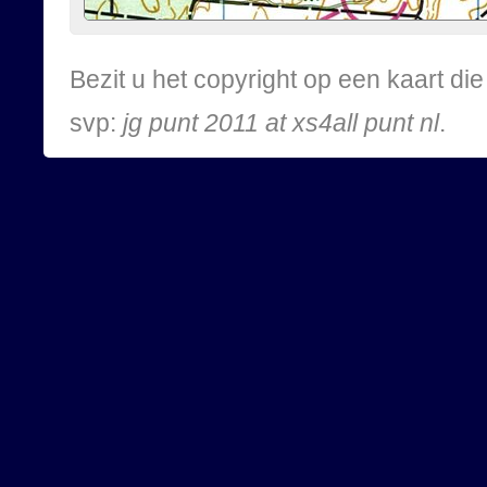
Bezit u het copyright op een kaart d
svp:
jg punt 2011 at xs4all punt nl
.