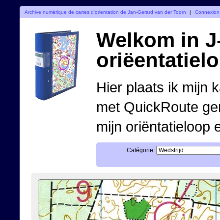
Archive numérique de cartes d'orientation de Jan-Gerard van der Toorn
|
Connexion
Welkom in J-
oriëentatiel
Hier plaats ik mijn 
met QuickRoute ge
mijn oriëntatieloop 
Catégorie: