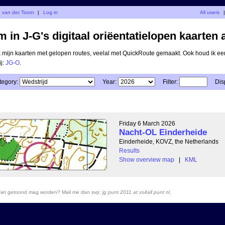
d van der Toorn
|
Log in
All users
|
 in J-G's digitaal oriëentatielopen kaarten 
ik mijn kaarten met gelopen routes, veelal met QuickRoute gemaakt. Ook houd ik ee
ij:
JG-O
.
tegory:
Year:
Filter:
Dis
Friday 6 March 2026
Nacht-OL Einderheide
Einderheide, KOVZ, the Netherlands
Results
Show overview map
|
KML
r niet getoond mag worden? Mail me dan svp:
jg punt 2011 at xs4all punt nl
.