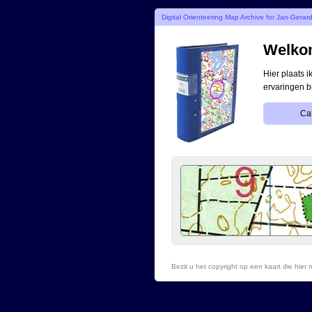
Digital Orienteering Map Archive for Jan-Gerar
Welkom
Hier plaats 
ervaringen b
Ca
Bezit u het copyright op een kaart die hie