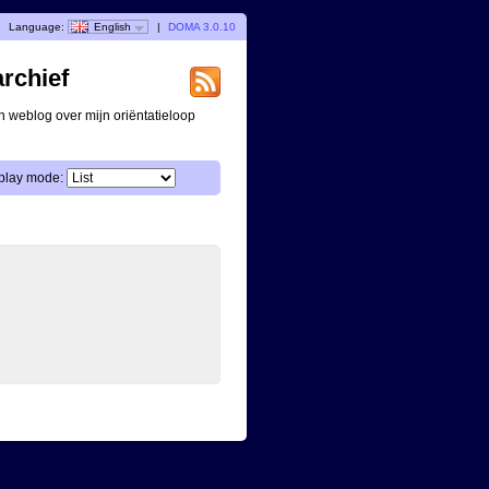
Language:
English
|
DOMA 3.0.10
archief
n weblog over mijn oriëntatieloop
play mode: