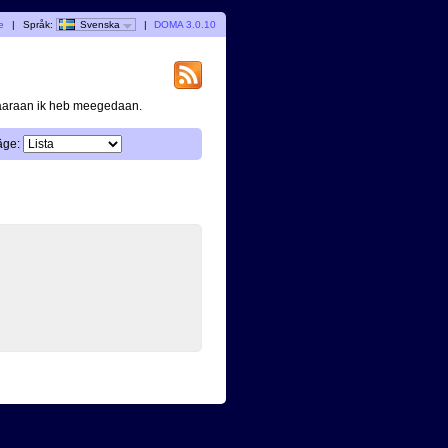
e
|
Språk:
Svenska
|
DOMA 3.0.10
waaraan ik heb meegedaan.
äge: