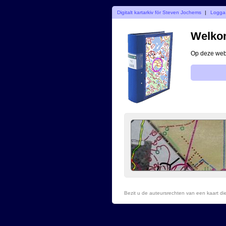
Digitalt kartarkiv för Steven Jochems
|
Logga 
Welkom
Op deze webs
Bezit u de auteursrechten van een kaart d