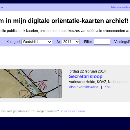
in
Alla användar
 in mijn digitale oriëntatie-kaarten archief!
ite publiceer ik kaarten, omlopen en route keuzes van oriëntatie-evenementen 
Kategori:
År:
Filter:
Visningsl
lördag 22 februari 2014
Secretarisloop
Aarlesche Heide, KOVZ, Netherlands
Visa översiktskarta
|
KML
ie hier niet gepubliceerd zou mogen worden?
Stuur mij een email
.