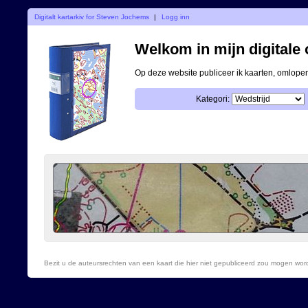
Digitalt kartarkiv for Steven Jochems
|
Logg inn
Welkom in mijn digitale o
Op deze website publiceer ik kaarten, omlop
Kategori:
Bezit u de auteursrechten van een kaart die hier niet gepubliceerd zou mogen wo