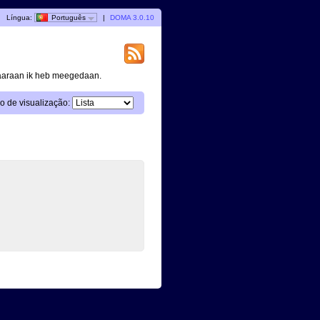
|
Língua:
Português
|
DOMA 3.0.10
waaraan ik heb meegedaan.
 de visualização: