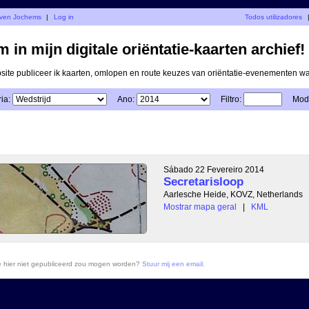
teven Jochems
|
Log in
Todos utilizadores
 in mijn digitale oriëntatie-kaarten archief!
ite publiceer ik kaarten, omlopen en route keuzes van oriëntatie-evenementen 
ia:
Ano:
Filtro:
Modo
Sábado 22 Fevereiro 2014
Secretarisloop
Aarlesche Heide, KOVZ, Netherlands
Mostrar mapa geral
|
KML
ie hier niet gepubliceerd zou mogen worden?
Stuur mij een email
.