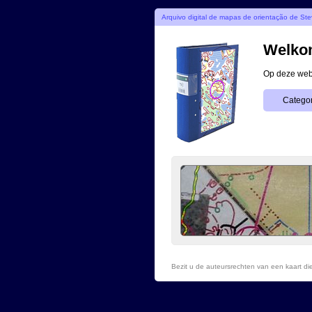
Arquivo digital de mapas de orientação de S
Welkom
Op deze webs
Categor
Bezit u de auteursrechten van een kaart d