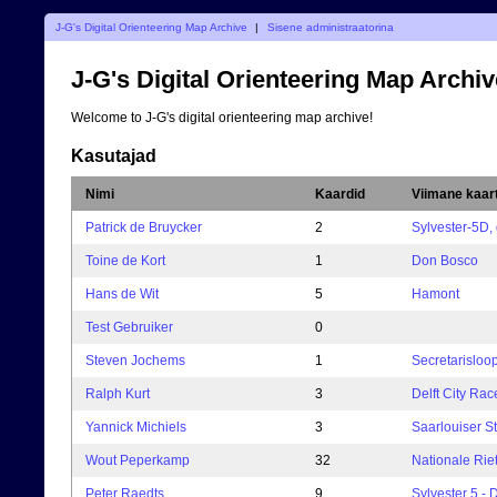
J-G's Digital Orienteering Map Archive
|
Sisene administraatorina
J-G's Digital Orienteering Map Archiv
Welcome to J-G's digital orienteering map archive!
Kasutajad
Nimi
Kaardid
Viimane kaar
Patrick de Bruycker
2
Sylvester-5D,
Toine de Kort
1
Don Bosco
Hans de Wit
5
Hamont
Test Gebruiker
0
Steven Jochems
1
Secretarisloo
Ralph Kurt
3
Delft City Rac
Yannick Michiels
3
Saarlouiser St
Wout Peperkamp
32
Nationale Rie
Peter Raedts
9
Sylvester 5 - 