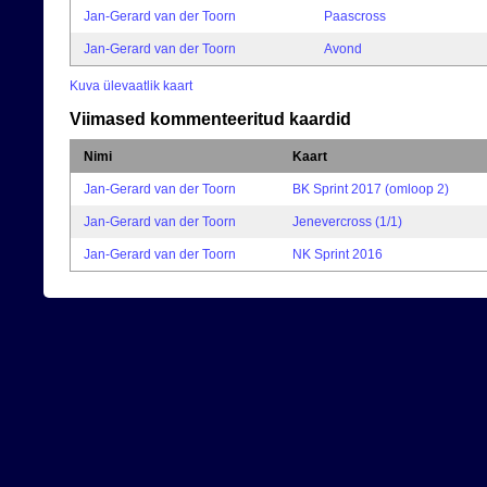
Jan-Gerard van der Toorn
Paascross
Jan-Gerard van der Toorn
Avond
Kuva ülevaatlik kaart
Viimased kommenteeritud kaardid
Nimi
Kaart
Jan-Gerard van der Toorn
BK Sprint 2017 (omloop 2)
Jan-Gerard van der Toorn
Jenevercross (1/1)
Jan-Gerard van der Toorn
NK Sprint 2016