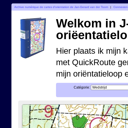
Archive numérique de cartes d'orientation de Jan-Gerard van der Toorn
|
Connexion
Welkom in J-
oriëentatiel
Hier plaats ik mijn 
met QuickRoute ge
mijn oriëntatieloop 
Catégorie: