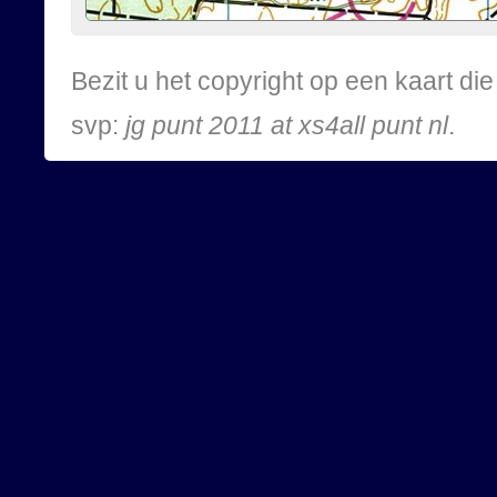
Bezit u het copyright op een kaart d
svp:
jg punt 2011 at xs4all punt nl
.