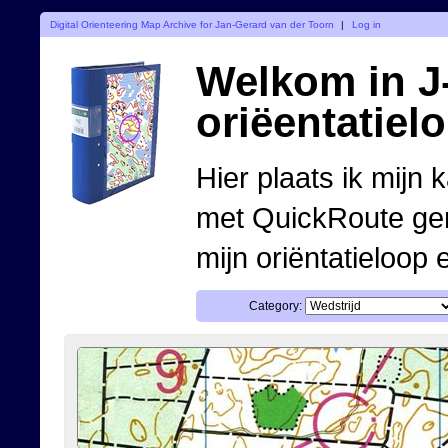
Digital Orienteering Map Archive for Jan-Gerard van der Toorn
|
Log in
Welkom in J-
oriëentatiel
Hier plaats ik mijn 
met QuickRoute ge
mijn oriëntatieloop 
Category: