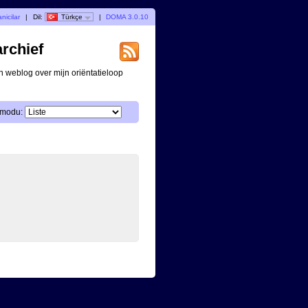
nicilar
|
Dil:
Türkçe
|
DOMA 3.0.10
archief
n weblog over mijn oriëntatieloop
 modu: