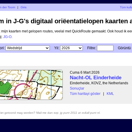
an der Toorn
|
Giris
Tüm kulla
 in J-G's digitaal oriëentatielopen kaarten 
ik mijn kaarten met gelopen routes, veelal met QuickRoute gemaakt. Ook houd ik ee
ij:
JG-O
.
ri:
Yil:
Filtre:
Görüntü
Cuma 6 Mart 2026
Nacht-OL Einderheide
Einderheide, KOVZ, the Netherlands
Sonuçlar
Tüm haritayi göster
|
KML
r niet getoond mag worden? Mail me dan svp:
jg punt 2011 at xs4all punt nl
.