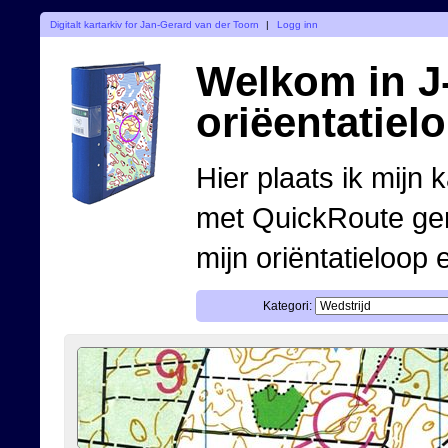
Digitalt kartarkiv for Jan-Gerard van der Toorn
|
Logg inn
Welkom in J-
oriëentatiel
Hier plaats ik mijn 
met QuickRoute ge
mijn oriëntatieloop 
Kategori: