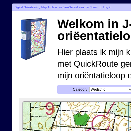
Digital Orienteering Map Archive for Jan-Gerard van der Toorn
|
Log in
Welkom in J-
oriëentatiel
Hier plaats ik mijn 
met QuickRoute ge
mijn oriëntatieloop 
Category: