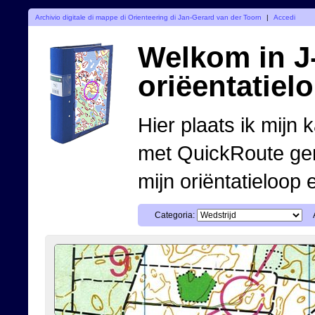
Archivio digitale di mappe di Orienteering di Jan-Gerard van der Toorn
|
Accedi
Welkom in J-
oriëentatiel
Hier plaats ik mijn 
met QuickRoute ge
mijn oriëntatieloop 
Categoria: