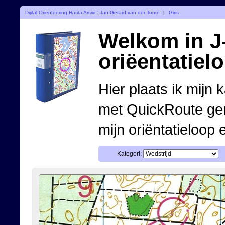
Dijital Orienteering Harita Arsivi : Jan-Gerard van der Toorn
|
Giris
Welkom in J-
oriëentatiel
Hier plaats ik mijn 
met QuickRoute ge
mijn oriëntatieloop 
Kategori: