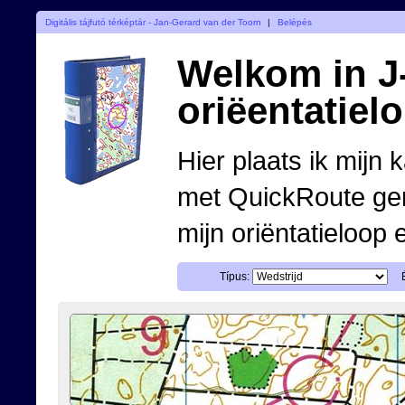
Digitális tájfutó térképtár - Jan-Gerard van der Toorn
|
Belépés
Welkom in J-
oriëentatiel
Hier plaats ik mijn 
met QuickRoute ge
mijn oriëntatieloop 
Típus: