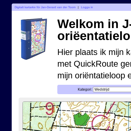
Digitalt kartarkiv för Jan-Gerard van der Toorn
|
Logga in
Welkom in J-
oriëentatiel
Hier plaats ik mijn 
met QuickRoute ge
mijn oriëntatieloop 
Kategori: