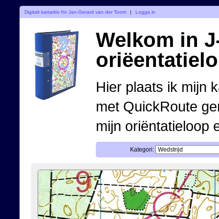
Digitalt kartarkiv för Jan-Gerard van der Toorn
|
Logga in
Welkom in J-
oriëentatiel
Hier plaats ik mijn 
met QuickRoute ge
mijn oriëntatieloop 
Kategori: