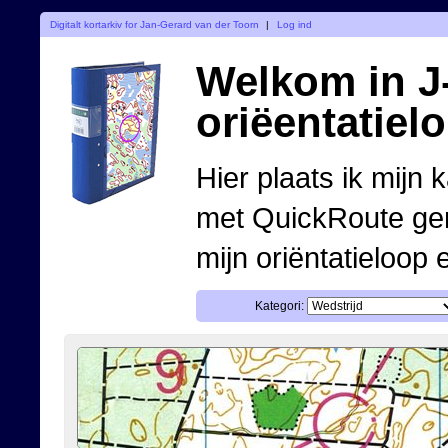
Digitalt kortarkiv for Jan-Gerard van der Toorn
|
Log ind
Welkom in J-
oriëentatiel
Hier plaats ik mijn 
met QuickRoute ge
mijn oriëntatieloop 
Kategori: