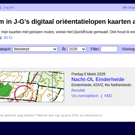
|
Log ind
Alle bru
 in J-G's digitaal oriëentatielopen kaarten 
ik mijn kaarten met gelopen routes, veelal met QuickRoute gemaakt. Ook houd ik ee
ij:
JG-O
.
tegori:
År:
Filter:
Visnings
Fredag 6 Marts 2026
Nacht-OL Einderheide
Einderheide, KOVZ, the Netherlands
Resultat
Vis oversigtskort
|
KMZ
r niet getoond mag worden? Mail me dan svp:
jg punt 2011 at xs4all punt nl
.