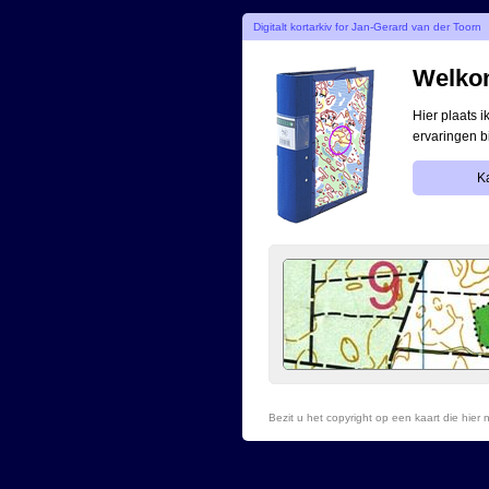
Digitalt kortarkiv for Jan-Gerard van der Toorn
Welkom
Hier plaats 
ervaringen b
Ka
Bezit u het copyright op een kaart die hie