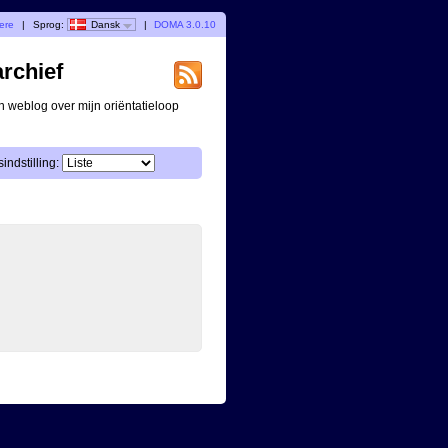
gere
|
Sprog:
Dansk
|
DOMA 3.0.10
archief
n weblog over mijn oriëntatieloop
indstilling: