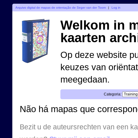
Arquivo digital de mapas de orientação de Seger van der Toorn
|
Log in
Welkom in mi
kaarten arch
Op deze website pub
keuzes van oriënta
meegedaan.
Categoria:
Não há mapas que correspond
Bezit u de auteursrechten van een ka