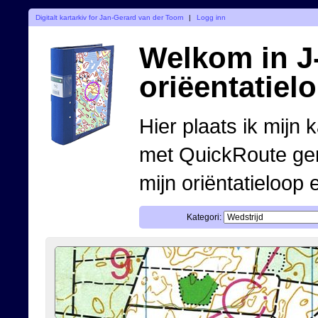
Digitalt kartarkiv for Jan-Gerard van der Toorn
|
Logg inn
Welkom in J-
oriëentatiel
Hier plaats ik mijn 
met QuickRoute ge
mijn oriëntatieloop 
Kategori: