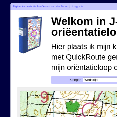
Digitalt kartarkiv för Jan-Gerard van der Toorn
|
Logga in
Welkom in J-
oriëentatiel
Hier plaats ik mijn 
met QuickRoute ge
mijn oriëntatieloop 
Kategori: