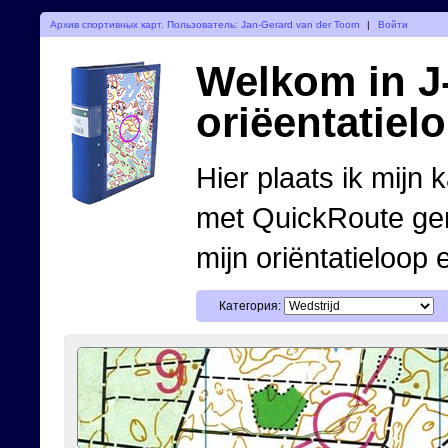
Архив спортивных карт. Пользователь: Jan-Gerard van der Toorn
|
Войти
Welkom in J-
oriëentatiel
Hier plaats ik mijn 
met QuickRoute ge
mijn oriëntatieloop 
Категория: