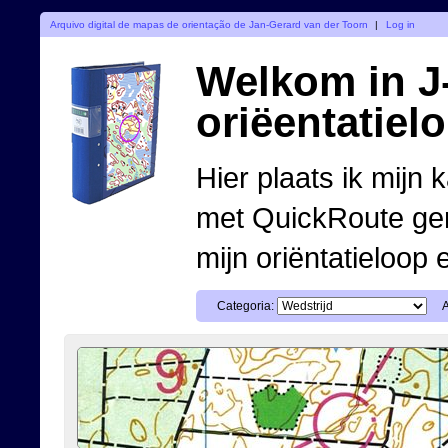
Arquivo digital de mapas de orientação de Jan-Gerard van der Toorn
|
Log in
Welkom in J-
oriëentatiel
Hier plaats ik mijn 
met QuickRoute ge
mijn oriëntatieloop 
Categoria: