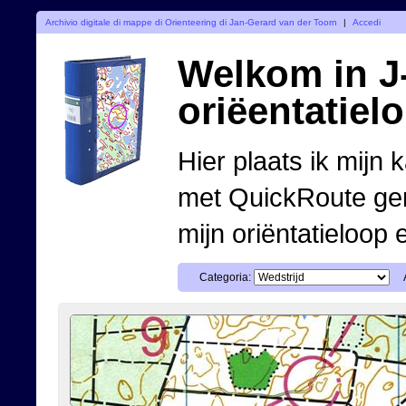
Archivio digitale di mappe di Orienteering di Jan-Gerard van der Toorn
|
Accedi
Welkom in J-
oriëentatiel
Hier plaats ik mijn 
met QuickRoute ge
mijn oriëntatieloop 
Categoria: