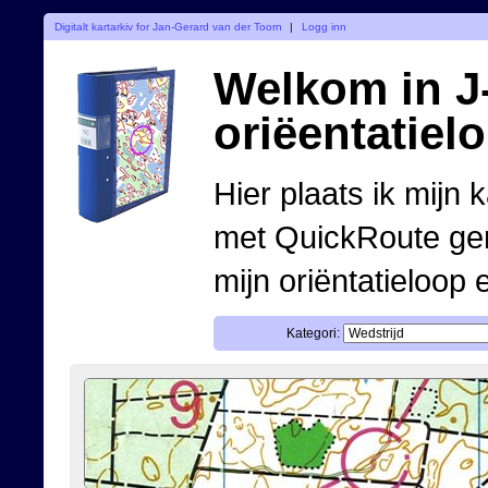
Digitalt kartarkiv for Jan-Gerard van der Toorn
|
Logg inn
Welkom in J-
oriëentatiel
Hier plaats ik mijn 
met QuickRoute ge
mijn oriëntatieloop 
Kategori: