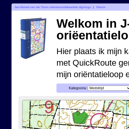
Jan-Gerard van der Toorn orienteerumiskaartide digi-kogu
|
Sisene
Welkom in J-
oriëentatiel
Hier plaats ik mijn 
met QuickRoute ge
mijn oriëntatieloop 
Kategooria: